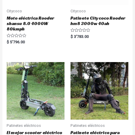
Citycoco
Citycoco
Moto eléctrica Rooder
Patinete Citycoco Rooder
shansu 8.0 4000W
hm8 3000w 40ah
80kmph
R
$
3'783.00
a
R
$
5'796.00
t
a
e
t
d
e
0
d
o
0
u
o
t
u
o
t
f
o
5
f
5
Patinetes eléctricos
Patinetes eléctricos
El mejor scooter eléctrico
Patinete eléctrico para