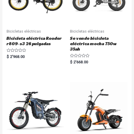
Bicicletas eléctricas
Bicicletas eléctricas
Bicicleta eléctrica Rooder
Se vende bicicleta
r809-s3 26 pulgadas
eléctrica mocha 750w
35ah
R
$
2'968.00
a
R
$
2'668.00
t
a
e
t
d
e
0
d
o
0
u
o
t
u
o
t
f
o
5
f
5