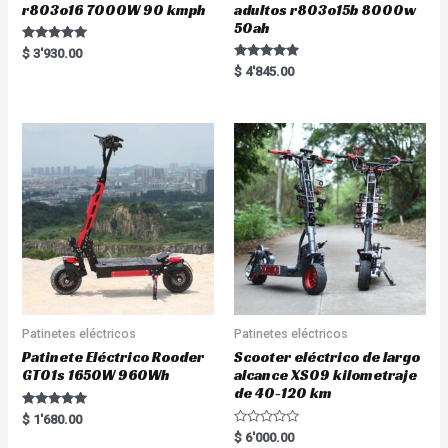
r803o16 7000W 90 kmph
adultos r803o15b 8000w
50ah
Rated
$
3'930.00
5.00
Rated
$
4'845.00
out of 5
5.00
out of 5
Patinetes eléctricos
Patinetes eléctricos
Patinete Eléctrico Rooder
Scooter eléctrico de largo
GT01s 1650W 960Wh
alcance XS09 kilometraje
de 40-120 km
Rated
$
1'680.00
5.00
R
$
6'000.00
out of 5
a