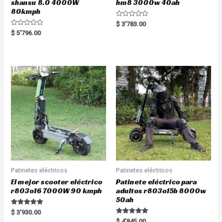
shansu 8.0 4000W
hm8 3000w 40ah
80kmph
R
$
3'783.00
a
R
$
5'796.00
t
a
e
t
d
e
0
d
o
0
u
o
t
u
o
t
f
o
5
f
5
Patinetes eléctricos
Patinetes eléctricos
El mejor scooter eléctrico
Patinete eléctrico para
r803o16 7000W 90 kmph
adultos r803o15b 8000w
50ah
Rated
$
3'930.00
5.00
Rated
$
4'845.00