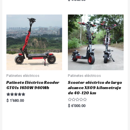
out of 5
5.00
out of 5
Patinetes eléctricos
Patinetes eléctricos
Patinete Eléctrico Rooder
Scooter eléctrico de largo
GT01s 1650W 960Wh
alcance XS09 kilometraje
de 40-120 km
Rated
$
1'680.00
5.00
R
$
6'000.00
out of 5
a
t
e
d
0
o
u