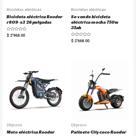
Bicicletas eléctricas
Bicicletas eléctricas
Bicicleta eléctrica Rooder
Se vende bicicleta
r809-s3 26 pulgadas
eléctrica mocha 750w
35ah
R
$
2'968.00
a
R
$
2'668.00
t
a
e
t
d
e
0
d
o
0
u
o
t
u
o
t
f
o
5
f
5
Citycoco
Citycoco
Moto eléctrica Rooder
Patinete Citycoco Rooder