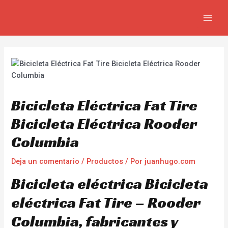
Ir
Navegación
MAIN
al
de
MEN
contenido
entradas
Bicicleta Eléctrica Fat Tire
Bicicleta Eléctrica Rooder
Columbia
Deja un comentario
/
Productos
/ Por
juanhugo.com
Bicicleta eléctrica Bicicleta
eléctrica Fat Tire – Rooder
Columbia, fabricantes y