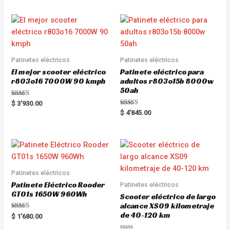
0
d
o
0
u
o
t
u
o
t
f
o
5
f
5
Patinetes eléctricos
Patinetes eléctricos
El mejor scooter eléctrico
Patinete eléctrico para
r803o16 7000W 90 kmph
adultos r803o15b 8000w
50ah
Rated
$
3'930.00
5.00
Rated
$
4'845.00
out of 5
5.00
out of 5
Patinetes eléctricos
Patinete Eléctrico Rooder
Patinetes eléctricos
GT01s 1650W 960Wh
Scooter eléctrico de largo
alcance XS09 kilometraje
de 40-120 km
Rated
$
1'680.00
5.00
out of 5