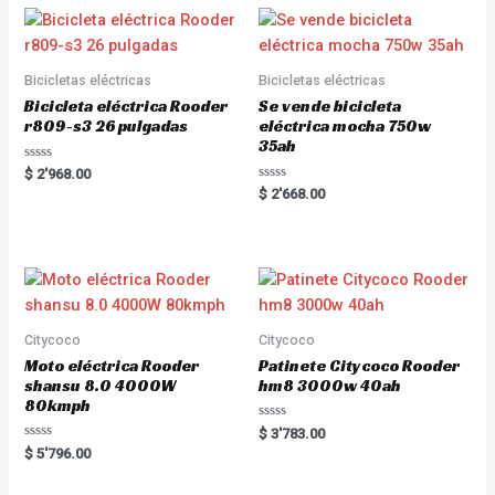
Bicicletas eléctricas
Bicicletas eléctricas
Bicicleta eléctrica Rooder
Se vende bicicleta
r809-s3 26 pulgadas
eléctrica mocha 750w
35ah
R
$
2'968.00
a
R
$
2'668.00
t
a
e
t
d
e
0
d
o
0
u
o
t
u
o
t
f
o
5
f
5
Citycoco
Citycoco
Moto eléctrica Rooder
Patinete Citycoco Rooder
shansu 8.0 4000W
hm8 3000w 40ah
80kmph
R
$
3'783.00
a
R
$
5'796.00
t
a
e
t
d
e