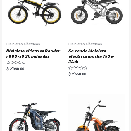
Bicicletas eléctricas
Bicicletas eléctricas
Bicicleta eléctrica Rooder
Se vende bicicleta
r809-s3 26 pulgadas
eléctrica mocha 750w
35ah
R
$
2'968.00
a
R
$
2'668.00
t
a
e
t
d
e
0
d
o
0
u
o
t
u
o
t
f
o
5
f
5