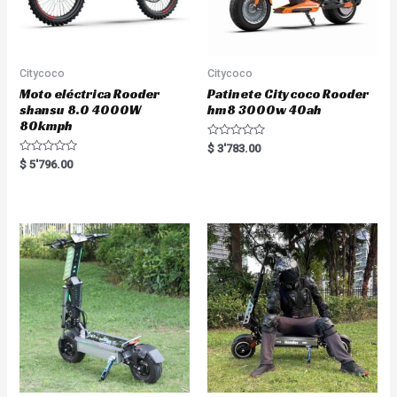
Citycoco
Citycoco
Moto eléctrica Rooder
Patinete Citycoco Rooder
shansu 8.0 4000W
hm8 3000w 40ah
80kmph
R
$
3'783.00
a
R
$
5'796.00
t
a
e
t
d
e
0
d
o
0
u
o
t
u
o
t
f
o
5
f
5