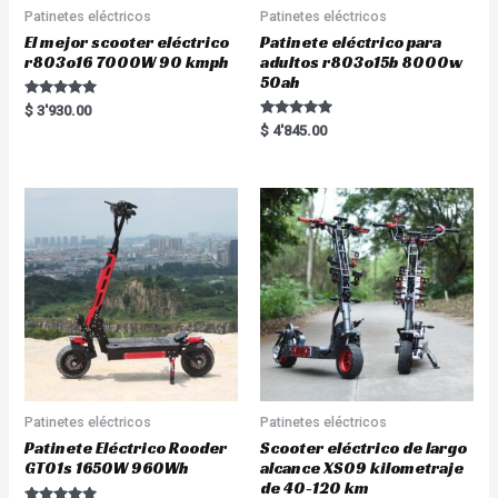
Patinetes eléctricos
Patinetes eléctricos
El mejor scooter eléctrico
Patinete eléctrico para
r803o16 7000W 90 kmph
adultos r803o15b 8000w
50ah
Rated
$
3'930.00
5.00
Rated
$
4'845.00
out of 5
5.00
out of 5
Patinetes eléctricos
Patinetes eléctricos
Patinete Eléctrico Rooder
Scooter eléctrico de largo
GT01s 1650W 960Wh
alcance XS09 kilometraje
de 40-120 km