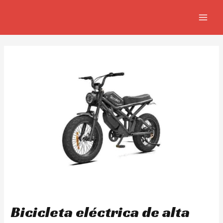
Ir
Navegación
MAIN
al
de
MEN
contenido
entradas
Bicicleta eléctrica de alta