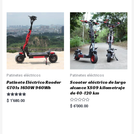
out of 5
Patinetes eléctricos
Patinetes eléctricos
Patinete Eléctrico Rooder
Scooter eléctrico de largo
GT01s 1650W 960Wh
alcance XS09 kilometraje
de 40-120 km
Rated
$
1'680.00
5.00
R
$
6'000.00
out of 5
a
t
e
d
0
o
u
t