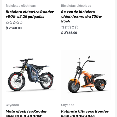
Bicicletas eléctricas
Bicicletas eléctricas
Bicicleta eléctrica Rooder
Se vende bicicleta
r809-s3 26 pulgadas
eléctrica mocha 750w
35ah
R
$
2'968.00
a
R
$
2'668.00
t
a
e
t
d
e
0
d
o
0
u
o
t
u
o
t
f
o
5
f
5
Citycoco
Citycoco
Moto eléctrica Rooder
Patinete Citycoco Rooder
shansu 8.0 4000W
hm8 3000w 40ah