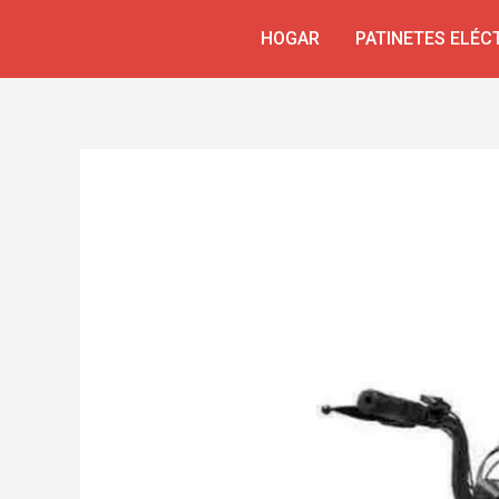
Ir
Navegación
HOGAR
PATINETES ELÉC
al
de
contenido
entradas