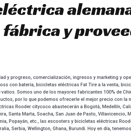
 eléctrica aleman
 fábrica y prove
ad y progreso, comercialización, ingresos y marketing y oper
oss con batería, bicicletas eléctricas Fat Tire a la venta, bic
750 vatios. Somos uno de los mayores fabricantes 100% de C
ctos, por lo que podemos ofrecerle el mejor precio con la m
tricas Rooder citycoco abastecerán a Bogotá, Medellín, Cali,
a, Santa Marta, Soacha, San Juan de Pasto, Villavicencio, Ma
nia, Popayán, etc., las escooters y bicicletas eléctricas Roo
lia, Serbia, Wellington, Ghana, Burundi. Hoy en día, tenemos