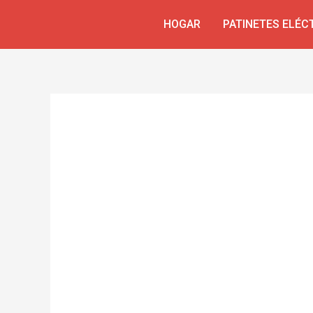
Ir
Navegación
HOGAR
PATINETES ELÉC
al
de
contenido
entradas