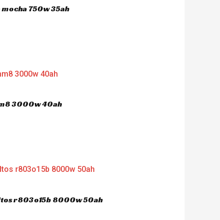
ca mocha 750w 35ah
 hm8 3000w 40ah
dultos r803o15b 8000w 50ah