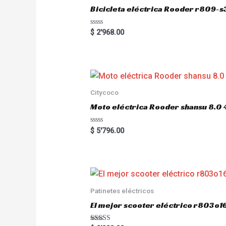
Bicicleta eléctrica Rooder r809-s
R
$
2'968.00
a
t
e
d
0
o
u
t
o
Citycoco
f
5
Moto eléctrica Rooder shansu 8
R
$
5'796.00
a
t
e
d
0
o
u
t
o
Patinetes eléctricos
f
5
El mejor scooter eléctrico r803