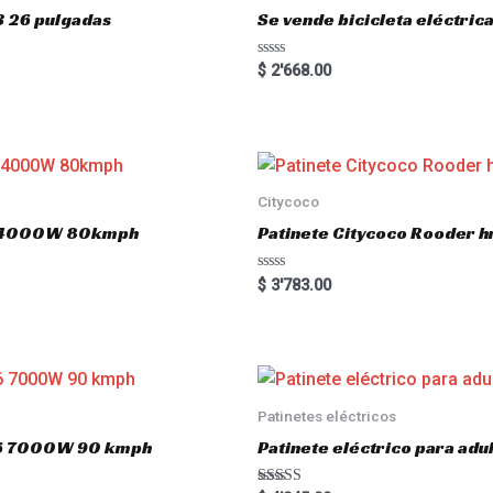
3 26 pulgadas
Se vende bicicleta eléctri
R
$
2'668.00
a
t
e
d
0
o
u
t
o
Citycoco
f
5
.0 4000W 80kmph
Patinete Citycoco Rooder
R
$
3'783.00
a
t
e
d
0
o
u
t
o
Patinetes eléctricos
f
5
o16 7000W 90 kmph
Patinete eléctrico para a