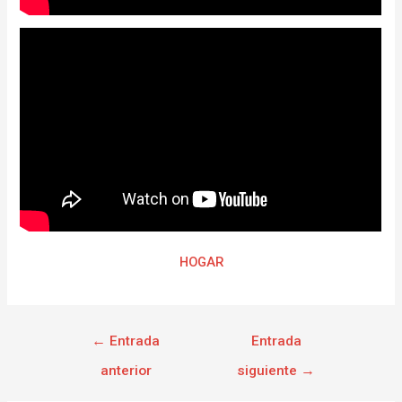
HOGAR
←
Entrada
Entrada
anterior
siguiente
→