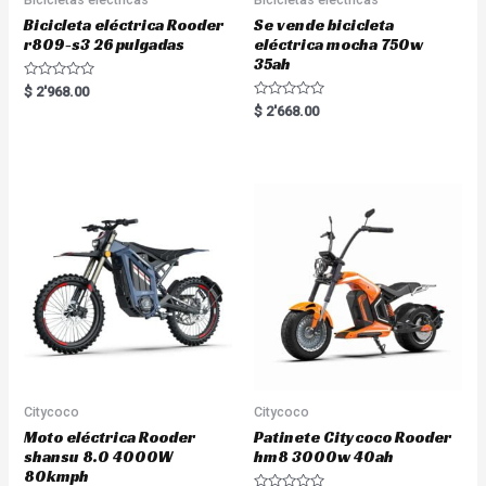
Bicicleta eléctrica Rooder
Se vende bicicleta
r809-s3 26 pulgadas
eléctrica mocha 750w
35ah
R
$
2'968.00
a
R
$
2'668.00
t
a
e
t
d
e
0
d
o
0
u
o
t
u
o
t
f
o
5
f
5
Citycoco
Citycoco
Moto eléctrica Rooder
Patinete Citycoco Rooder
shansu 8.0 4000W
hm8 3000w 40ah
80kmph