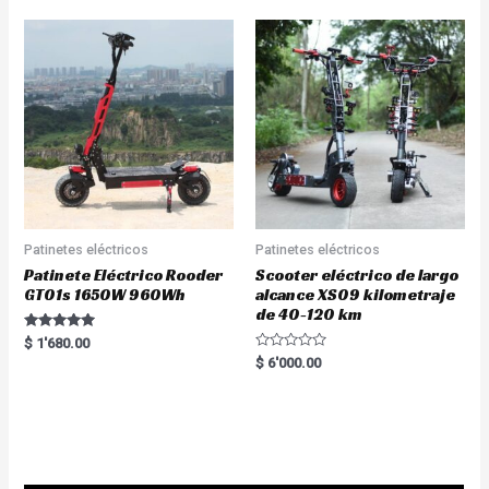
Patinetes eléctricos
Patinetes eléctricos
Patinete Eléctrico Rooder
Scooter eléctrico de largo
GT01s 1650W 960Wh
alcance XS09 kilometraje
de 40-120 km
Rated
$
1'680.00
5.00
R
$
6'000.00
out of 5
a
t
e
d
0
o
u
t
o