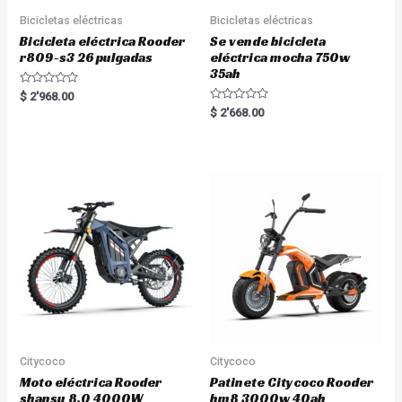
Bicicletas eléctricas
Bicicletas eléctricas
Bicicleta eléctrica Rooder
Se vende bicicleta
r809-s3 26 pulgadas
eléctrica mocha 750w
35ah
R
$
2'968.00
a
R
$
2'668.00
t
a
e
t
d
e
0
d
o
0
u
o
t
u
o
t
f
o
5
f
5
Citycoco
Citycoco
Moto eléctrica Rooder
Patinete Citycoco Rooder
shansu 8.0 4000W
hm8 3000w 40ah