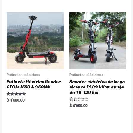
out of 5
Patinetes eléctricos
Patinetes eléctricos
Patinete Eléctrico Rooder
Scooter eléctrico de largo
GT01s 1650W 960Wh
alcance XS09 kilometraje
de 40-120 km
Rated
$
1'680.00
5.00
R
$
6'000.00
out of 5
a
t
e
d
0
o
u