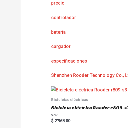
precio
controlador
batería
cargador
especificaciones
Shenzhen Rooder Technology Co., L
Bicicletas eléctricas
Bicicleta eléctrica Rooder r809-s
R
$
2'968.00
a
t