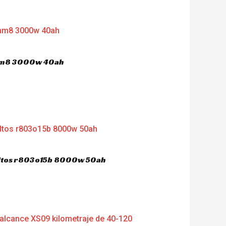
 hm8 3000w 40ah
dultos r803o15b 8000w 50ah