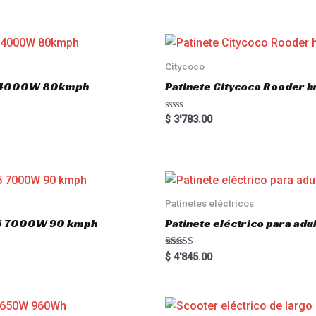
e
d
0
o
u
t
o
Citycoco
f
5
.0 4000W 80kmph
Patinete Citycoco Rooder
R
$
3'783.00
a
t
e
d
0
o
u
t
o
Patinetes eléctricos
f
5
o16 7000W 90 kmph
Patinete eléctrico para a
Rated
$
4'845.00
5.00
out of 5