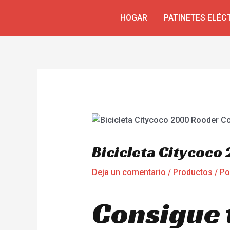
Ir
Navegación
HOGAR
PATINETES ELÉC
al
de
contenido
entradas
Bicicleta Citycoc
Deja un comentario
/
Productos
/ P
Consigue 