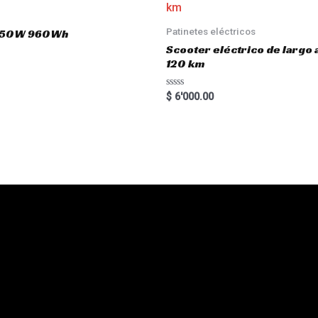
Patinetes eléctricos
 1650W 960Wh
Scooter eléctrico de largo
120 km
R
$
6'000.00
a
t
e
d
0
o
u
t
o
f
5