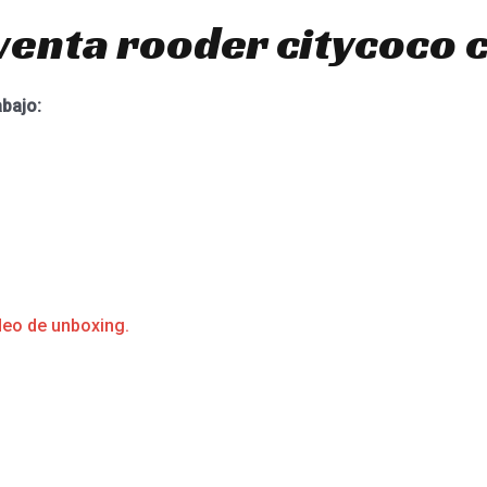
venta rooder citycoco 
abajo:
deo de unboxing.