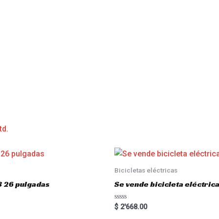
td.
Bicicletas eléctricas
3 26 pulgadas
Se vende bicicleta eléctri
R
$
2'668.00
a
t