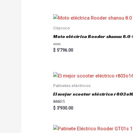
e
d
0
o
u
t
o
Citycoco
f
5
Moto eléctrica Rooder shansu 8
R
$
5'796.00
a
t
e
d
0
o
u
t
o
Patinetes eléctricos
f
5
El mejor scooter eléctrico r803
Rated
$
3'930.00
5.00
out of 5