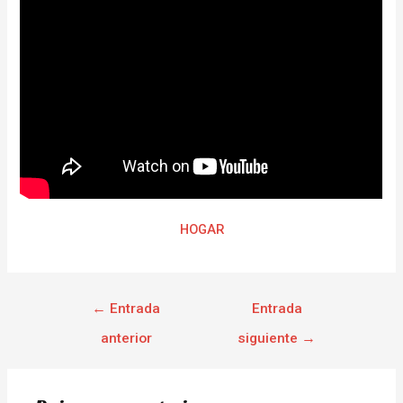
HOGAR
←
Entrada
Entrada
anterior
siguiente
→