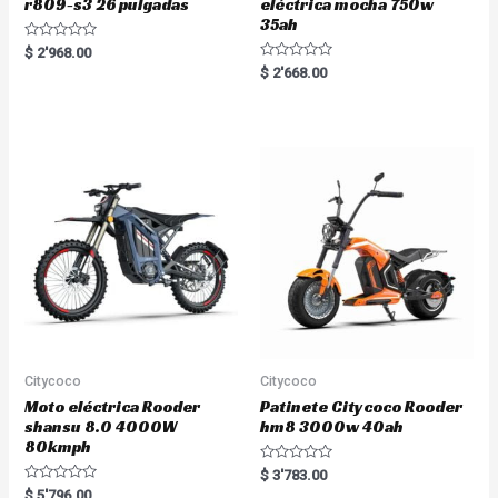
r809-s3 26 pulgadas
eléctrica mocha 750w
35ah
R
$
2'968.00
a
R
$
2'668.00
t
a
e
t
d
e
0
d
o
0
u
o
t
u
o
t
f
o
5
f
5
Citycoco
Citycoco
Moto eléctrica Rooder
Patinete Citycoco Rooder
shansu 8.0 4000W
hm8 3000w 40ah
80kmph
R
$
3'783.00
a
R
$
5'796.00