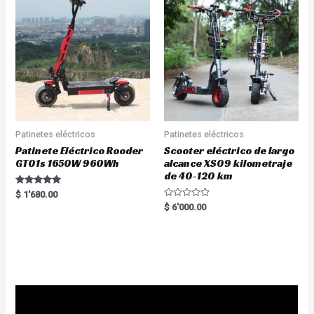
Patinetes eléctricos
Patinetes eléctricos
Patinete Eléctrico Rooder
Scooter eléctrico de largo
GT01s 1650W 960Wh
alcance XS09 kilometraje
de 40-120 km
Rated
$
1'680.00
5.00
R
$
6'000.00
out of 5
a
t
e
d
0
o
u
t
o
f
5