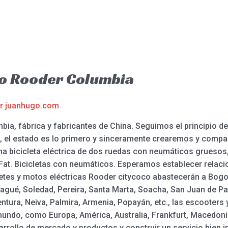
co Rooder Columbia
or
juanhugo.com
ia, fábrica y fabricantes de China. Seguimos el principio de
, el estado es lo primero y sinceramente crearemos y compar
una bicicleta eléctrica de dos ruedas con neumáticos gruesos, 
 Fat. Bicicletas con neumáticos. Esperamos establecer relac
etes y motos eléctricas Rooder citycoco abastecerán a Bogotá,
gué, Soledad, Pereira, Santa Marta, Soacha, San Juan de Pas
ntura, Neiva, Palmira, Armenia, Popayán, etc., las escooters 
undo, como Europa, América, Australia, Frankfurt, Macedonia,
ollo de mercado y productos y construir un servicio bien in