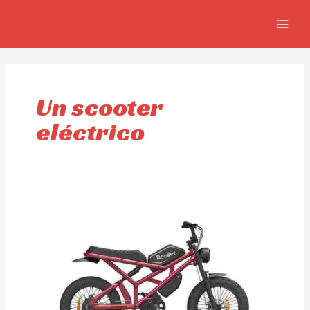
Ir
MAIN
al
MEN
contenido
Un scooter
eléctrico