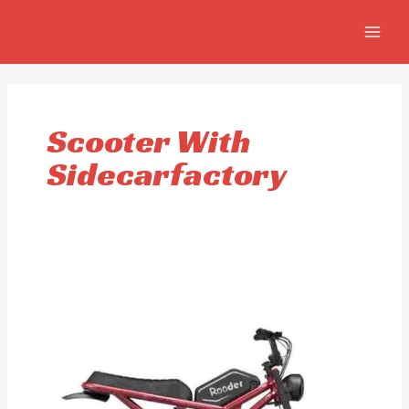
Ir
MAIN
al
MEN
contenido
Scooter With
Sidecarfactory