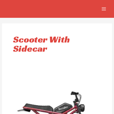
Ir
MAIN
al
MEN
contenido
Scooter With
Sidecar