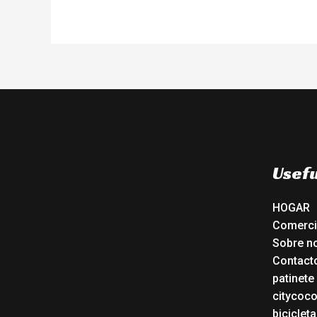
Usefu
HOGAR
Comerc
Sobre n
Contact
patinete
citycoc
bicicleta