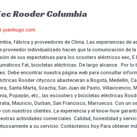
 Eec Rooder Columbia
or
juanhugo.com
mbia, fábrica y proveedores de China. Las experiencias de a
 proveedor individualizado hacen que la comunicación de la
ón de sus expectativas para los scooters eléctricos eec, E Fat
umáticos Fat, bicicletas eléctricas. De largo alcance . Por l
es. Debe encontrar nuestra página web para consultar inform
ctricas Rooder citycoco abastecerán a Bogotá, Medellín, Cali
a, Santa Marta, Soacha, San Juan de Pasto, Villavicencio, Ma
nia, Popayán, etc., las escooters y bicicletas eléctricas Roo
lia, Mauricio, Durban, San Francisco, Marruecos. Con un ser
 con nuestros clientes. La experiencia y el know-how garan
estras actividades comerciales. Calidad, honestidad y servic
tuosamente a su servicio. Contáctenos hoy Para obtener má