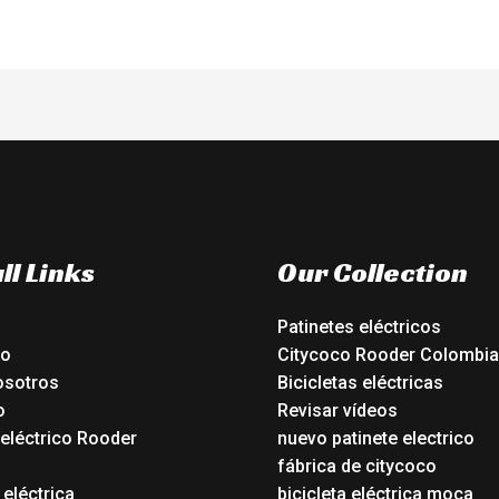
ll Links
Our Collection
Patinetes eléctricos
io
Citycoco Rooder Colombia
osotros
Bicicletas eléctricas
o
Revisar vídeos
 eléctrico Rooder
nuevo patinete electrico
o
fábrica de citycoco
 eléctrica
bicicleta eléctrica moca