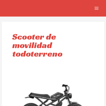
Ir
MAIN
al
MEN
contenido
Scooter de
movilidad
todoterreno