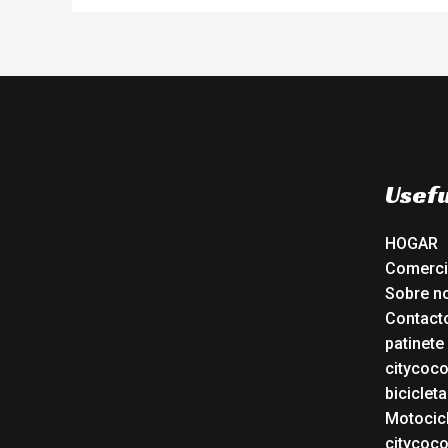
Usefu
HOGAR
Comerc
Sobre n
Contact
patinete
citycoc
bicicleta
Motocicl
citycoc