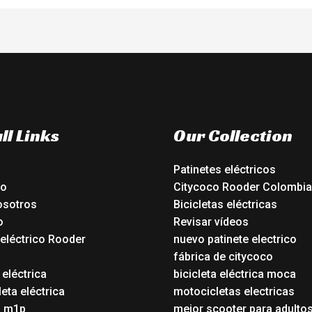
ll Links
Our Collection
Patinetes eléctricos
io
Citycoco Rooder Colombia
osotros
Bicicletas eléctricas
o
Revisar vídeos
 eléctrico Rooder
nuevo patinete electrico
o
fábrica de citycoco
 eléctrica
bicicleta eléctrica moca
eta eléctrica
motocicletas electricas
o m1p
mejor scooter para adulto