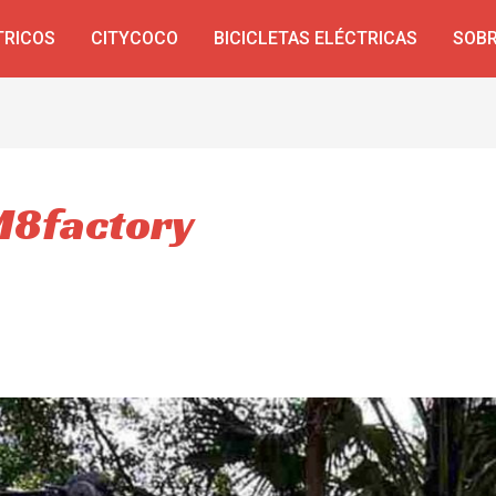
TRICOS
CITYCOCO
BICICLETAS ELÉCTRICAS
SOBR
M8factory