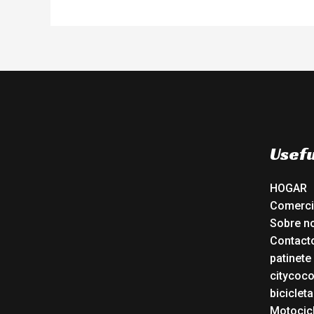
Usefu
HOGAR
Comerc
Sobre n
Contact
patinete
citycoc
bicicleta
Motocicl