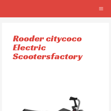
Ir
MAIN
al
MEN
contenido
Rooder citycoco
Electric
Scootersfactory