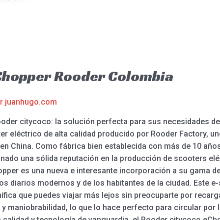
Chopper Rooder Colombia
or
juanhugo.com
oder citycoco: la solución perfecta para sus necesidades d
 eléctrico de alta calidad producido por Rooder Factory, uno
en China. Como fábrica bien establecida con más de 10 años 
nado una sólida reputación en la producción de scooters eléc
opper es una nueva e interesante incorporación a su gama de
ros diarios modernos y de los habitantes de la ciudad. Este 
nifica que puedes viajar más lejos sin preocuparte por recarga
 maniobrabilidad, lo que lo hace perfecto para circular por l
 calidad y tecnología de vanguardia, el Rooder citycoco eCho