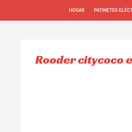
Ir
HOGAR
PATINETES ELÉC
al
contenido
Rooder citycoco 