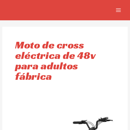
Ir
MAIN
al
MEN
contenido
Moto de cross
eléctrica de 48v
para adultos
fábrica