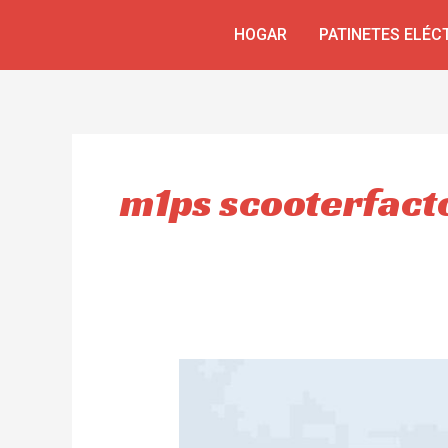
Ir
HOGAR
PATINETES ELÉC
al
contenido
m1ps scooterfact