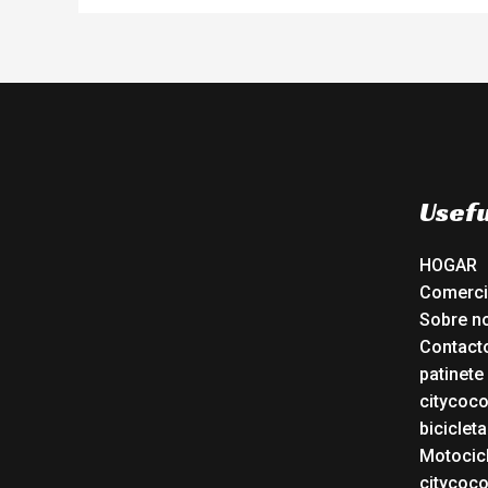
Usefu
HOGAR
Comerc
Sobre n
Contact
patinete
citycoc
bicicleta
Motocicl
citycoc