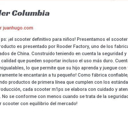
der Columbia
or
juanhugo.com
: ¡el scooter definitivo para niños! Presentamos el scooter 
 producto es presentado por Rooder Factory, uno de los fabri
ados de China. Construido teniendo en cuenta la seguridad y 
 calidad que pueden soportar incluso el uso más duro. Cuent
inigualables, lo que permite que su hijo aprenda y juegue con
amente le encantarán a tu pequeño! Como fábrica confiable,
ndo productos de primera línea que cumplen con los estándar
producción, cada scooter m1ps se elabora con cuidado y atenci
. No se conforme con menos cuando se trata de la seguridad y e
 scooter con equilibrio del mercado!