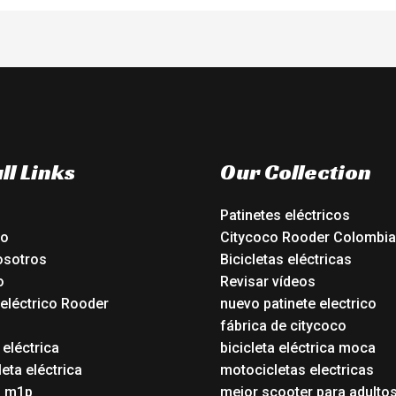
ll Links
Our Collection
Patinetes eléctricos
io
Citycoco Rooder Colombia
osotros
Bicicletas eléctricas
o
Revisar vídeos
 eléctrico Rooder
nuevo patinete electrico
o
fábrica de citycoco
 eléctrica
bicicleta eléctrica moca
eta eléctrica
motocicletas electricas
o m1p
mejor scooter para adulto