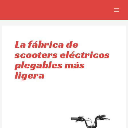
Ir
MAIN
al
MEN
contenido
La fábrica de
scooters eléctricos
plegables más
ligera