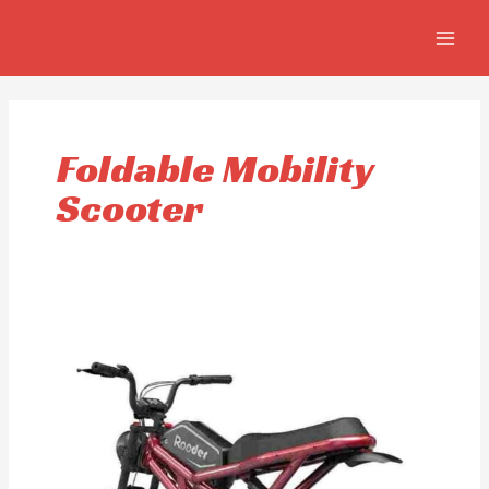
Ir
MAIN
al
MEN
contenido
Foldable Mobility
Scooter