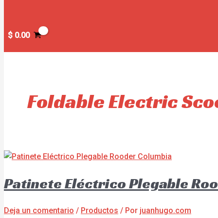
$
0.00
Foldable Electric Sco
Patinete Eléctrico Plegable Ro
Deja un comentario
/
Productos
/ Por
juanhugo.com