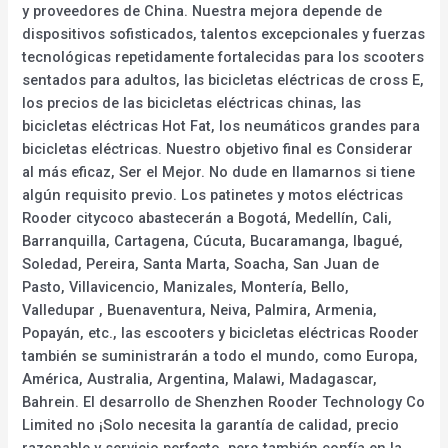
y proveedores de China. Nuestra mejora depende de
dispositivos sofisticados, talentos excepcionales y fuerzas
tecnológicas repetidamente fortalecidas para los scooters
sentados para adultos, las bicicletas eléctricas de cross E,
los precios de las bicicletas eléctricas chinas, las
bicicletas eléctricas Hot Fat, los neumáticos grandes para
bicicletas eléctricas. Nuestro objetivo final es Considerar
al más eficaz, Ser el Mejor. No dude en llamarnos si tiene
algún requisito previo. Los patinetes y motos eléctricas
Rooder citycoco abastecerán a Bogotá, Medellín, Cali,
Barranquilla, Cartagena, Cúcuta, Bucaramanga, Ibagué,
Soledad, Pereira, Santa Marta, Soacha, San Juan de
Pasto, Villavicencio, Manizales, Montería, Bello,
Valledupar , Buenaventura, Neiva, Palmira, Armenia,
Popayán, etc., las escooters y bicicletas eléctricas Rooder
también se suministrarán a todo el mundo, como Europa,
América, Australia, Argentina, Malawi, Madagascar,
Bahrein. El desarrollo de Shenzhen Rooder Technology Co
Limited no ¡Solo necesita la garantía de calidad, precio
razonable y servicio perfecto, pero también confía en la