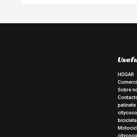
Usefu
HOGAR
Comerc
Sobre n
Contact
patinete
citycoc
bicicleta
Motocicl
citycoc