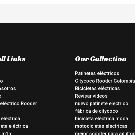
ll Links
Our Collection
Patinetes eléctricos
io
Citycoco Rooder Colombia
osotros
Bicicletas eléctricas
o
Revisar vídeos
 eléctrico Rooder
nuevo patinete electrico
o
fábrica de citycoco
 eléctrica
bicicleta eléctrica moca
eta eléctrica
motocicletas electricas
o m1p
mejor scooter para adulto