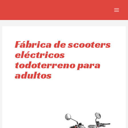
Ir
MAIN
al
MEN
contenido
Fábrica de scooters
eléctricos
todoterreno para
adultos