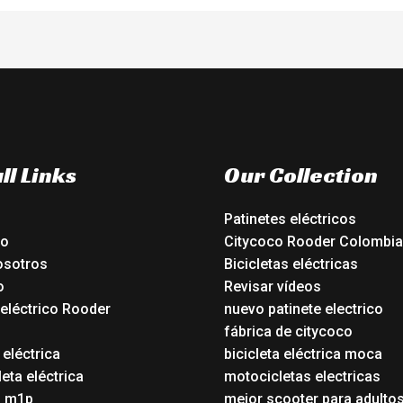
ll Links
Our Collection
Patinetes eléctricos
io
Citycoco Rooder Colombia
osotros
Bicicletas eléctricas
o
Revisar vídeos
 eléctrico Rooder
nuevo patinete electrico
o
fábrica de citycoco
 eléctrica
bicicleta eléctrica moca
eta eléctrica
motocicletas electricas
o m1p
mejor scooter para adulto