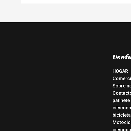
Usefu
HOGAR
Comerc
Sobre n
Contact
patinete
citycoc
bicicleta
Motocicl
citycoc