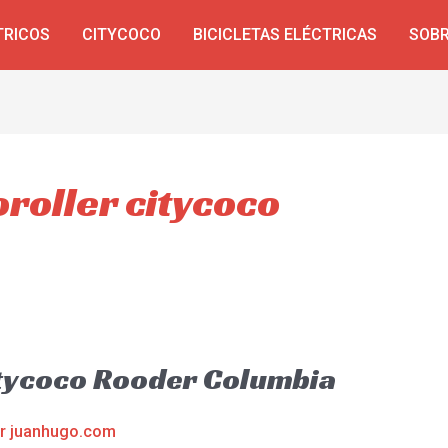
TRICOS
CITYCOCO
BICICLETAS ELÉCTRICAS
SOBR
oroller citycoco
citycoco Rooder Columbia
or
juanhugo.com