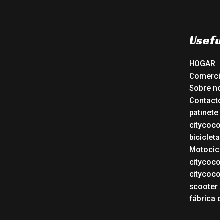
Usefu
HOGAR
Comerc
Sobre n
Contact
patinete
citycoc
bicicleta
Motocicl
citycoc
citycoc
scooter 
fábrica 