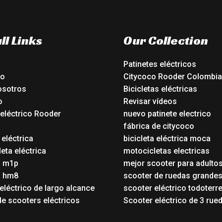
ll Links
Our Collection
Patinetes eléctricos
io
Citycoco Rooder Colombia
osotros
Bicicletas eléctricas
o
Revisar vídeos
 eléctrico Rooder
nuevo patinete electrico
o
fábrica de citycoco
 eléctrica
bicicleta eléctrica moca
eta eléctrica
motocicletas electricas
o m1p
mejor scooter para adulto
o hm8
scooter de ruedas grande
eléctrico de largo alcance
scooter eléctrico todoterr
de scooters eléctricos
Scooter eléctrico de 3 rue