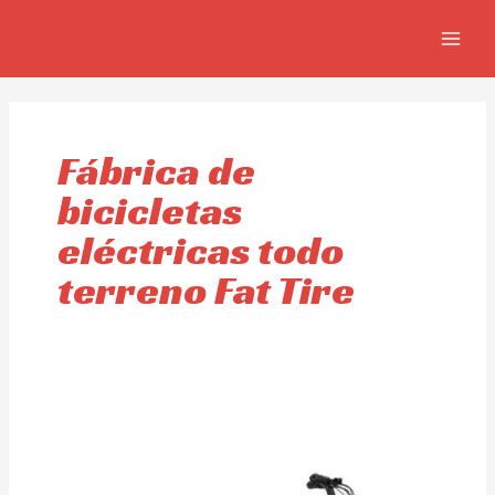
Ir
MAIN
al
MEN
contenido
Fábrica de
bicicletas
eléctricas todo
terreno Fat Tire