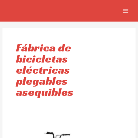
Ir
MAIN
al
MEN
contenido
Fábrica de
bicicletas
eléctricas
plegables
asequibles