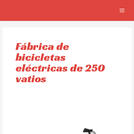
Ir
MAIN
al
MEN
contenido
Fábrica de
bicicletas
eléctricas de 250
vatios