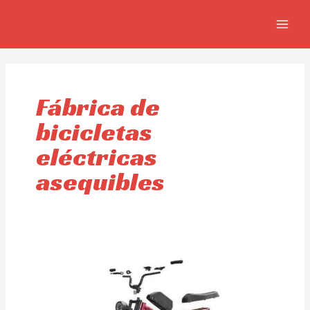
Ir
MAIN
al
MEN
contenido
Fábrica de
bicicletas
eléctricas
asequibles