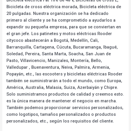
Bicicleta eléctrica Fat Tire de 48 V, Bicicletas de cross E,
Bicicleta de cross eléctrica morada, Bicicleta eléctrica de
20 pulgadas. Nuestra organización se ha dedicado
primero al cliente y se ha comprometido a ayudarlos a
expandir su pequeña empresa, para que se conviertan en
el gran jefe. Los patinetes y motos eléctricas Rooder
citycoco abastecerán a Bogotá, Medellín, Cali,
Barranquilla, Cartagena, Cúcuta, Bucaramanga, Ibagué,
Soledad, Pereira, Santa Marta, Soacha, San Juan de
Pasto, Villavicencio, Manizales, Montería, Bello,
Valledupar , Buenaventura, Neiva, Palmira, Armenia,
Popayán, etc., las escooters y bicicletas eléctricas Rooder
también se suministrarán a todo el mundo, como Europa,
América, Australia, Malasia, Suiza, Azerbaiyán y Chipre.
Solo suministramos productos de calidad y creemos esto.
es la única manera de mantener el negocio en marcha.
También podemos proporcionar servicios personalizados,
como logotipos, tamaños personalizados o productos
personalizados, etc., según los requisitos del cliente.