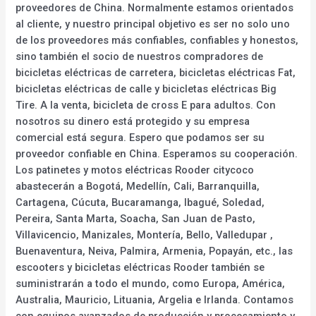
proveedores de China. Normalmente estamos orientados
al cliente, y nuestro principal objetivo es ser no solo uno
de los proveedores más confiables, confiables y honestos,
sino también el socio de nuestros compradores de
bicicletas eléctricas de carretera, bicicletas eléctricas Fat,
bicicletas eléctricas de calle y bicicletas eléctricas Big
Tire. A la venta, bicicleta de cross E para adultos. Con
nosotros su dinero está protegido y su empresa
comercial está segura. Espero que podamos ser su
proveedor confiable en China. Esperamos su cooperación.
Los patinetes y motos eléctricas Rooder citycoco
abastecerán a Bogotá, Medellín, Cali, Barranquilla,
Cartagena, Cúcuta, Bucaramanga, Ibagué, Soledad,
Pereira, Santa Marta, Soacha, San Juan de Pasto,
Villavicencio, Manizales, Montería, Bello, Valledupar ,
Buenaventura, Neiva, Palmira, Armenia, Popayán, etc., las
escooters y bicicletas eléctricas Rooder también se
suministrarán a todo el mundo, como Europa, América,
Australia, Mauricio, Lituania, Argelia e Irlanda. Contamos
con equipos avanzados de producción y procesamiento y