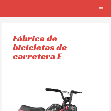
Ir
MAIN
al
MEN
contenido
Fábrica de
bicicletas de
carretera E