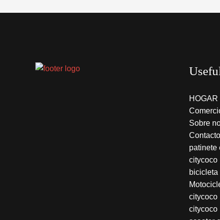
Usefu
HOGAR
Comerci
Sobre no
Contact
patinete
citycoco
bicicleta
Motocicle
citycoco
citycoco