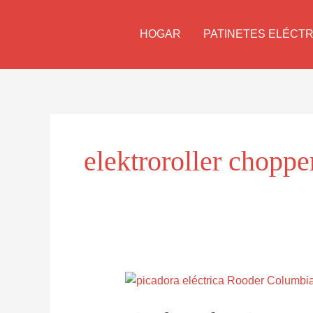
Ir
al
HOGAR
PATINETES ELÉCT
contenido
elektroroller choppe