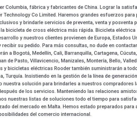
der Columbia, fábrica y fabricantes de China. Lograr la satis
er Technology Co Limited. Haremos grandes esfuerzos para p
clusivos y brindarle servicios de preventa, venta y posventa par
 la bicicleta de cross eléctrica más rápida. Bicicleta eléctrica
sarrollo y nuestros clientes provienen de Europa, Estados Un
 y recibir su pedido. Para más consultas, no dude en contact
rán a Bogotá, Medellín, Cali, Barranquilla, Cartagena, Cúcut
an de Pasto, Villavicencio, Manizales, Montería, Bello, Valled
rs y bicicletas eléctricas Rooder también suministrarán a to
a, Turquía. Insistiendo en la gestión de la línea de generación
o nuestra solución para brindarles a nuestros compradores 
después de los servicios. Manteniendo las relaciones amist
s nuestras listas de soluciones todo el tiempo para satisf
lizado del mercado en Malta. Hemos estado preparados para 
osibilidades del comercio internacional.