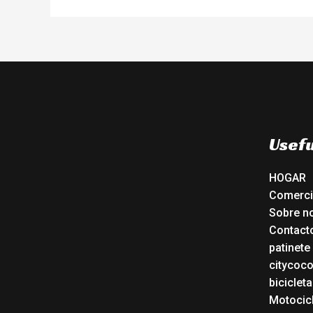
Usefu
HOGAR
Comerc
Sobre n
Contact
patinete
citycoc
bicicleta
Motocicl