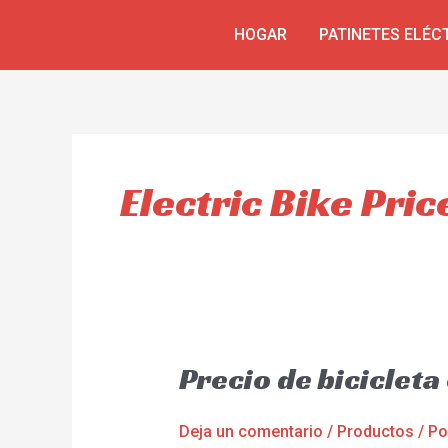
Ir
HOGAR
PATINETES ELÉC
al
contenido
Electric Bike Pric
Precio de biciclet
Deja un comentario
/
Productos
/ P