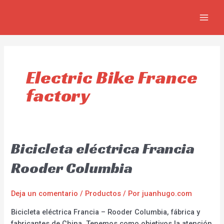
Ir
MAIN
al
MEN
contenido
Electric Bike France
factory
Bicicleta eléctrica Francia
Rooder Columbia
Deja un comentario
/
Productos
/ Por
juanhugo.com
Bicicleta eléctrica Francia – Rooder Columbia, fábrica y
fabricantes de China. Tenemos como objetivos la atención