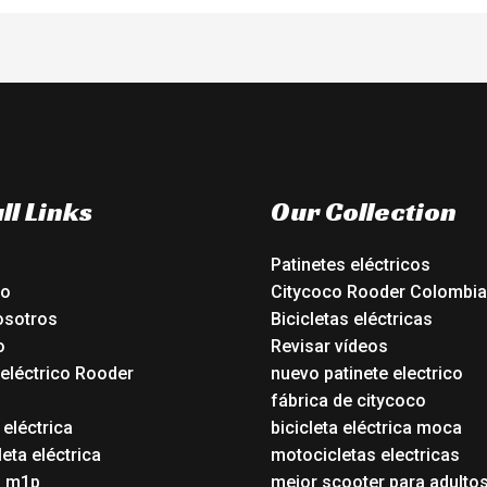
ll Links
Our Collection
Patinetes eléctricos
io
Citycoco Rooder Colombia
osotros
Bicicletas eléctricas
o
Revisar vídeos
 eléctrico Rooder
nuevo patinete electrico
o
fábrica de citycoco
 eléctrica
bicicleta eléctrica moca
eta eléctrica
motocicletas electricas
o m1p
mejor scooter para adulto