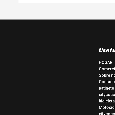
Usefu
HOGAR
Comerc
Sobre n
Contact
patinete
citycoc
bicicleta
Motocicl
citycoc