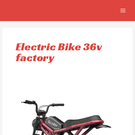
Ir
MAIN
al
MEN
contenido
Electric Bike 36v
factory