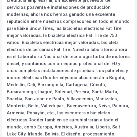
crediticia empresarial, un excelente proveedor de
servicios posventa e instalaciones de producción
modernas, ahora nos hemos ganado una excelente
reputación entre nuestros compradores en todo el mundo
para Ebike Snow Tires, las bicicletas eléctricas Fat Tire
mejor valoradas, la bicicleta eléctrica Fat Tire de 750
vatios. Bicicletas eléctricas mejor valoradas, bicicleta
eléctrica de cercanías Fat Tire. Nuestro laboratorio ahora
es el Laboratorio Nacional de tecnología turbo de motores
diésel, y contamos con un equipo profesional de I+D y
unas completas instalaciones de pruebas. Los patinetes y
motos eléctricas Rooder citycoco abastecerán a Bogotá,
Medellín, Cali, Barranquilla, Cartagena, Cúcuta,
Bucaramanga, Ibagué, Soledad, Pereira, Santa Marta,
Soacha, San Juan de Pasto, Villavicencio, Manizales,
Montería, Bello, Valledupar , Buenaventura, Neiva, Palmira,
Armenia, Popayán, etc., las escooters y bicicletas
eléctricas Rooder también se suministrarán a todo el
mundo, como Europa, América, Australia, Liberia, Salt
Lake City, Irlanda, Bolivia. El diseño, procesamiento,