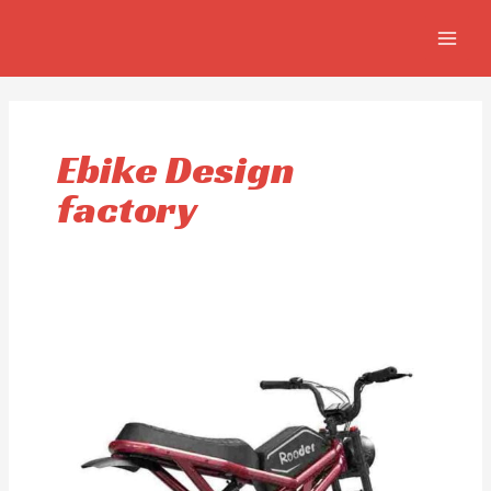
Ir
MAIN
al
MEN
contenido
Ebike Design
factory