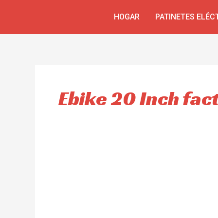
Ir
HOGAR
PATINETES ELÉC
al
contenido
Ebike 20 Inch fac