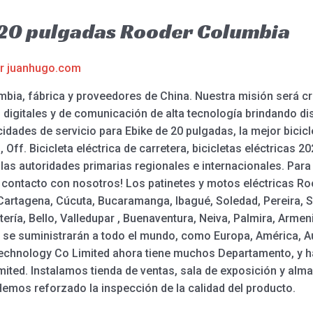
a 20 pulgadas Rooder Columbia
or
juanhugo.com
bia, fábrica y proveedores de China. Nuestra misión será cr
digitales y de comunicación de alta tecnología brindando dis
dades de servicio para Ebike de 20 pulgadas, la mejor bicicle
Off. Bicicleta eléctrica de carretera, bicicletas eléctricas 20
n las autoridades primarias regionales e internacionales. P
 contacto con nosotros! Los patinetes y motos eléctricas R
a, Cartagena, Cúcuta, Bucaramanga, Ibagué, Soledad, Pereira,
ería, Bello, Valledupar , Buenaventura, Neiva, Palmira, Armen
n se suministrarán a todo el mundo, como Europa, América, Au
Technology Co Limited ahora tiene muchos Departamento, y 
ed. Instalamos tienda de ventas, sala de exposición y alma
emos reforzado la inspección de la calidad del producto.