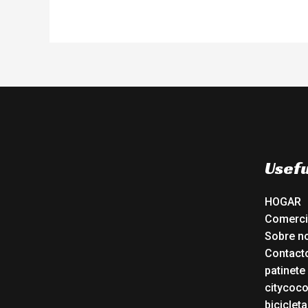
Usefu
HOGAR
Comerc
Sobre n
Contact
patinete
citycoc
bicicleta