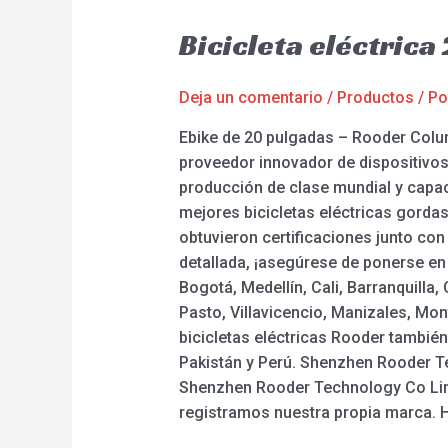
Bicicleta eléctric
Deja un comentario
/
Productos
/ P
Ebike de 20 pulgadas – Rooder Colum
proveedor innovador de dispositivos 
producción de clase mundial y capaci
mejores bicicletas eléctricas gordas, 
obtuvieron certificaciones junto co
detallada, ¡asegúrese de ponerse en
Bogotá, Medellín, Cali, Barranquill
Pasto, Villavicencio, Manizales, Mont
bicicletas eléctricas Rooder tambié
Pakistán y Perú. Shenzhen Rooder 
Shenzhen Rooder Technology Co Limit
registramos nuestra propia marca. H