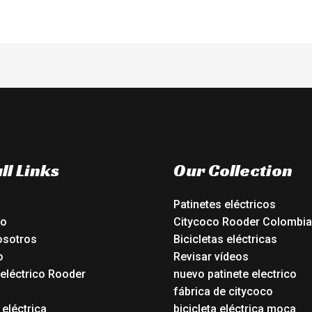
ll Links
Our Collection
Patinetes eléctricos
io
Citycoco Rooder Colombia
osotros
Bicicletas eléctricas
o
Revisar vídeos
 eléctrico Rooder
nuevo patinete electrico
o
fábrica de citycoco
 eléctrica
bicicleta eléctrica moca