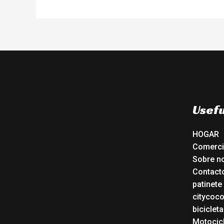
Usefu
HOGAR
Comerc
Sobre n
Contact
patinete
citycoc
bicicleta
Motocicl