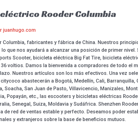
 eléctrico Rooder Columbia
or
juanhugo.com
 Columbia, fabricantes y fábrica de China. Nuestros principi
 lo que nos ayudará a alcanzar una posición de primer nivel. 
s Scooter, bicicleta eléctrica Big Fat Tire, bicicleta eléctr
de 36 voltios. Damos la bienvenida a compradores de todo el
azo. Nuestros artículos son los más efectivos. Una vez sele
 citycoco abastecerán a Bogotá, Medellín, Cali, Barranquilla
a, Soacha, San Juan de Pasto, Villavicencio, Manizales, Monter
a, Popayán, etc., las escooters y bicicletas eléctricas Roode
alia, Senegal, Suiza, Moldavia y Sudáfrica. Shenzhen Rooder
a de red de ventas estable y perfecto. Deseamos poder esta
nales y extranjeros sobre la base de beneficios mutuos.