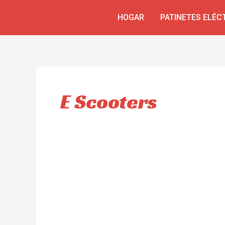
Ir
HOGAR
PATINETES ELÉC
al
contenido
E Scooters