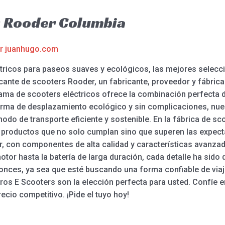
s Rooder Columbia
or
juanhugo.com
tricos para paseos suaves y ecológicos, las mejores selecc
cante de scooters Rooder, un fabricante, proveedor y fábric
ma de scooters eléctricos ofrece la combinación perfecta de 
rma de desplazamiento ecológico y sin complicaciones, nue
odo de transporte eficiente y sostenible. En la fábrica de s
 productos que no solo cumplan sino que superen las expectat
r, con componentes de alta calidad y características avanz
tor hasta la batería de larga duración, cada detalle ha sid
onces, ya sea que esté buscando una forma confiable de viaja
stros E Scooters son la elección perfecta para usted. Confíe
recio competitivo. ¡Pide el tuyo hoy!