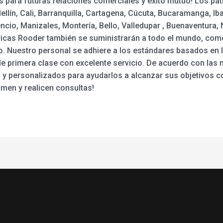
os para futuras relaciones comerciales y éxito mutuo! Los pa
lín, Cali, Barranquilla, Cartagena, Cúcuta, Bucaramanga, Iba
ncio, Manizales, Montería, Bello, Valledupar , Buenaventura,
ctricas Rooder también se suministrarán a todo el mundo, com
o. Nuestro personal se adhiere a los estándares basados en la
d de primera clase con excelente servicio. De acuerdo con las
y personalizados para ayudarlos a alcanzar sus objetivos con
amen y realicen consultas!