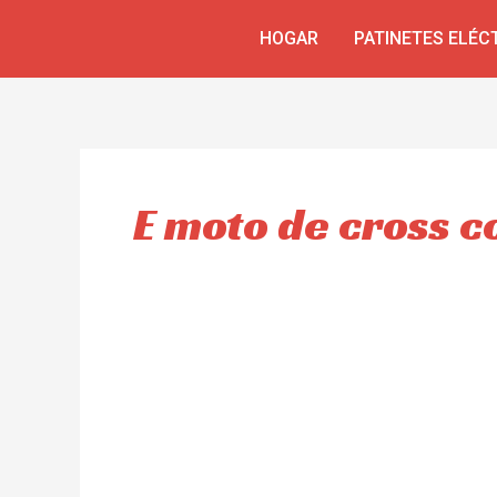
Ir
HOGAR
PATINETES ELÉC
al
contenido
E moto de cross c