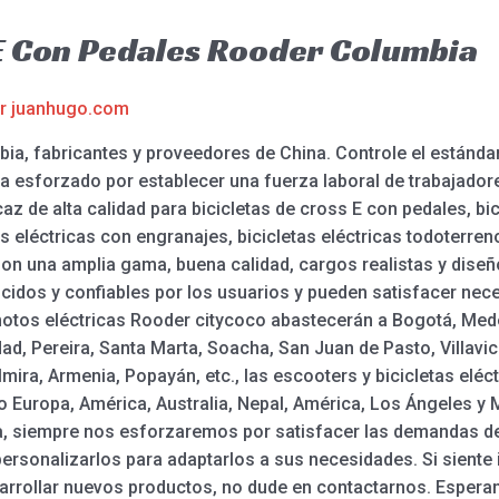
 E Con Pedales Rooder Columbia
or
juanhugo.com
ia, fabricantes y proveedores de China. Controle el estándar
a esforzado por establecer una fuerza laboral de trabajadore
az de alta calidad para bicicletas de cross E con pedales, bic
s eléctricas con engranajes, bicicletas eléctricas todoterr
 Con una amplia gama, buena calidad, cargos realistas y dise
idos y confiables por los usuarios y pueden satisfacer nec
otos eléctricas Rooder citycoco abastecerán a Bogotá, Medell
, Pereira, Santa Marta, Soacha, San Juan de Pasto, Villavic
lmira, Armenia, Popayán, etc., las escooters y bicicletas elé
 Europa, América, Australia, Nepal, América, Los Ángeles y
a, siempre nos esforzaremos por satisfacer las demandas de l
sonalizarlos para adaptarlos a sus necesidades. Si siente 
arrollar nuevos productos, no dude en contactarnos. Esper