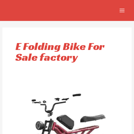
Ir
MAIN
al
MEN
contenido
E Folding Bike For
Sale factory