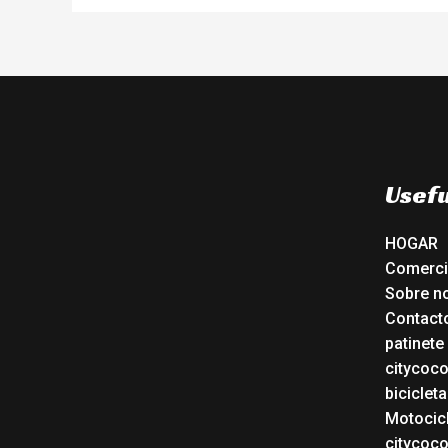
Usefu
HOGAR
Comerc
Sobre n
Contact
patinete
citycoc
bicicleta
Motocicl
citycoc