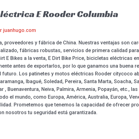
eléctrica E Rooder Columbia
or
juanhugo.com
ia, proveedores y fábrica de China. Nuestras ventajas son ca
alizado, fábricas robustas, servicios de primera calidad para 
rt E Bikes a la venta, E Dirt Bike Price, bicicletas eléctricas
mente antes de exportarlos, por lo que ganamos una buena r
futuro. Los patinetes y motos eléctricas Rooder citycoco ab
aramanga, Ibagué, Soledad, Pereira, Santa Marta, Soacha, Sa
r , Buenaventura, Neiva, Palmira, Armenia, Popayán, etc., las
do el mundo, como Europa, América, Australia, Europa, Venezu
 vitalidad. Prometemos que tenemos la capacidad de ofrecer pr
on nosotros tu seguridad está garantizada.