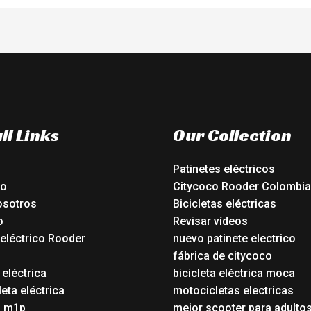
ll Links
Our Collection
Patinetes eléctricos
io
Citycoco Rooder Colombia
osotros
Bicicletas eléctricas
o
Revisar vídeos
 eléctrico Rooder
nuevo patinete electrico
o
fábrica de citycoco
 eléctrica
bicicleta eléctrica moca
eta eléctrica
motocicletas electricas
o m1p
mejor scooter para adulto