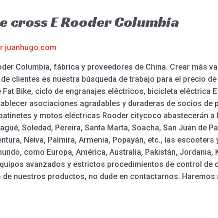
de cross E Rooder Columbia
or
juanhugo.com
ooder Columbia, fábrica y proveedores de China. Crear más val
 de clientes es nuestra búsqueda de trabajo para el precio de E 
eve Fat Bike, ciclo de engranajes eléctricos, bicicleta eléctri
ablecer asociaciones agradables y duraderas de socios de 
atinetes y motos eléctricas Rooder citycoco abastecerán a Bo
gué, Soledad, Pereira, Santa Marta, Soacha, San Juan de Pas
ntura, Neiva, Palmira, Armenia, Popayán, etc., las escooters 
mundo, como Europa, América, Australia, Pakistán, Jordania
quipos avanzados y estrictos procedimientos de control de c
no de nuestros productos, no dude en contactarnos. Haremos