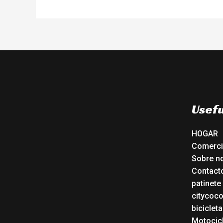
Usefu
HOGAR
Comerc
Sobre n
Contact
patinete
citycoc
bicicleta
Motocicl